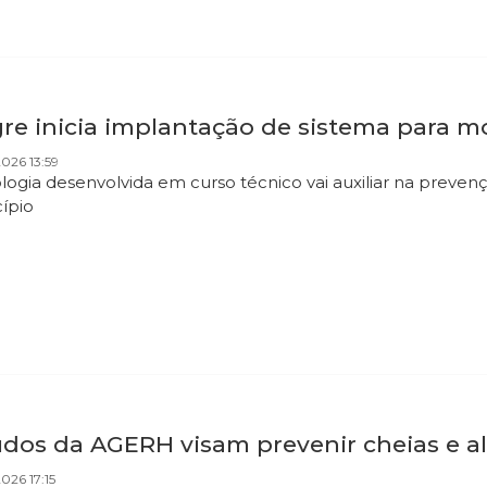
gre inicia implantação de sistema para 
026 13:59
logia desenvolvida em curso técnico vai auxiliar na preve
cípio
udos da AGERH visam prevenir cheias e 
026 17:15