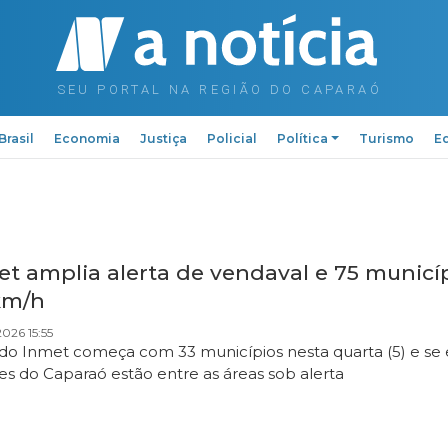
Brasil
Economia
Justiça
Policial
Política
Turismo
Ed
et amplia alerta de vendaval e 75 municí
km/h
026 15:55
 do Inmet começa com 33 municípios nesta quarta (5) e se e
es do Caparaó estão entre as áreas sob alerta