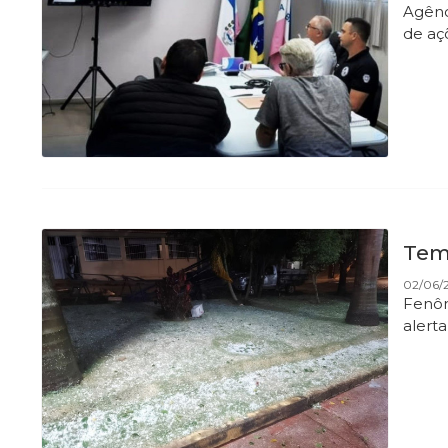
Agênc
de aç
Tem
02/06/2
Fenôm
alert