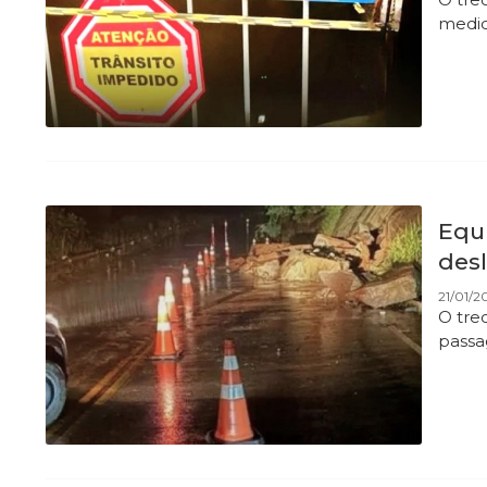
medi
Equi
des
21/01/20
O trec
passa