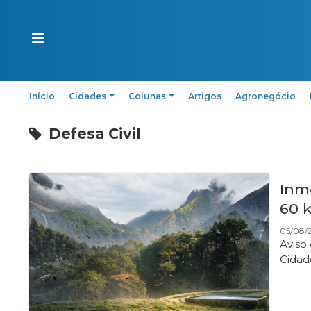
Início
Cidades
Colunas
Artigos
Agronegócio
Defesa Civil
Inm
60 
05/08/2
Aviso
Cidad