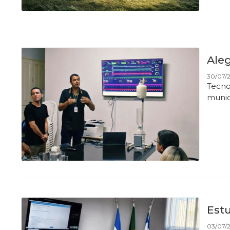
Ale
30/07/2
Tecno
muni
Est
03/07/2