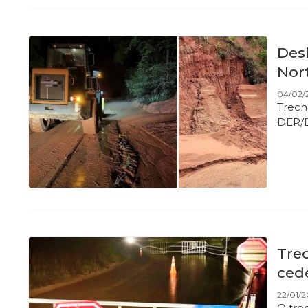
Des
Nor
04/02/
Trech
DER/
Trec
ced
22/01/20
O tre