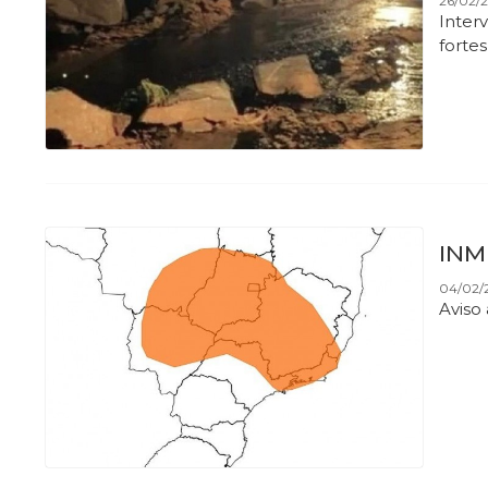
26/02/
Inter
forte
INME
04/02/2
Aviso 