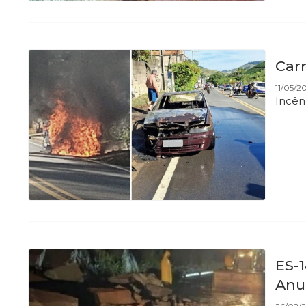
Car
11/05/2
Incên
ES-1
Anu