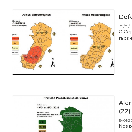
Defe
20/01/2
O Cep
raios 
Aler
(22)
19/01/2
Nos p