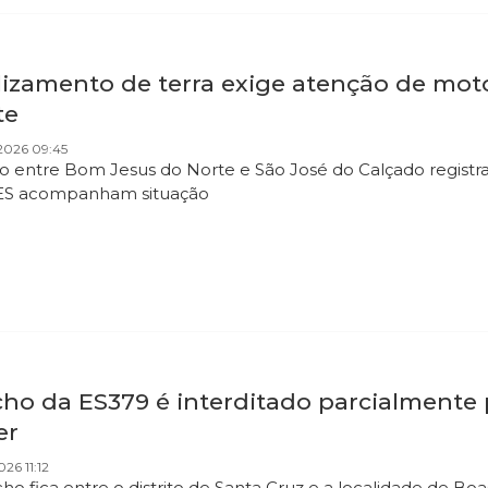
lizamento de terra exige atenção de mot
te
2026 09:45
o entre Bom Jesus do Norte e São José do Calçado registra
ES acompanham situação
ho da ES379 é interditado parcialmente pe
er
26 11:12
cho fica entre o distrito de Santa Cruz e a localidade de B