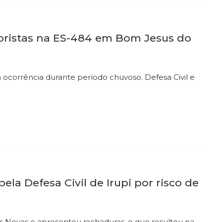
oristas na ES-484 em Bom Jesus do
 ocorrência durante período chuvoso. Defesa Civil e
la Defesa Civil de Irupi por risco de
oas Novas e apresentou rachaduras, o que resultou na