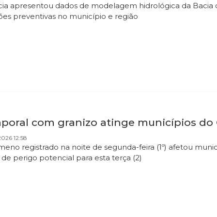
ia apresentou dados de modelagem hidrológica da Bacia d
ões preventivas no município e região
poral com granizo atinge municípios do C
026 12:58
eno registrado na noite de segunda-feira (1º) afetou munic
a de perigo potencial para esta terça (2)