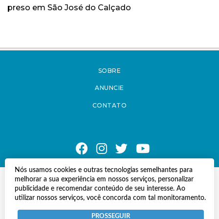
preso em São José do Calçado
SOBRE
ANUNCIE
CONTATO
Nós usamos cookies e outras tecnologias semelhantes para
melhorar a sua experiência em nossos serviços, personalizar
© Copyright 2021 A Notícia do Caparaó.
publicidade e recomendar conteúdo de seu interesse. Ao
Todos os direitos reservados.
utilizar nossos serviços, você concorda com tal monitoramento.
Desenvolvido por
Termos e Políticas de Uso
Privacidade
PROSSEGUIR