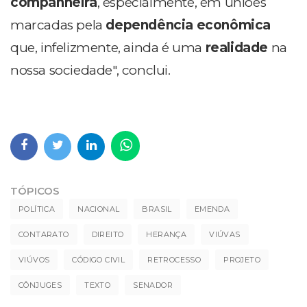
companheira
, especialmente, em uniões
marcadas pela
dependência econômica
que, infelizmente, ainda é uma
realidade
na
nossa sociedade", conclui.
TÓPICOS
POLÍTICA
NACIONAL
BRASIL
EMENDA
CONTARATO
DIREITO
HERANÇA
VIÚVAS
VIÚVOS
CÓDIGO CIVIL
RETROCESSO
PROJETO
CÔNJUGES
TEXTO
SENADOR